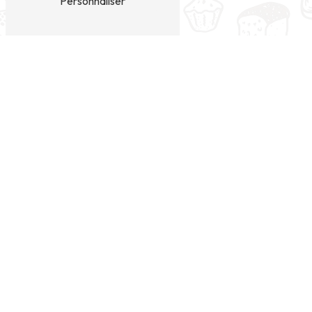
Personnaliser
ARTISAN BOULANGER DANS L'ÂME
Des produits locaux et faits
maison dans votre boulangerie à