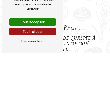
ceux que vous souhaitez
activer
Tout accepter
Pain près de Pouzac
Tout refuser
LE PAIN ARTISANAL DE QUALITÉ À
Personnaliser
POUZAC : LE MOULIN DE DON
QUICHOTTE
Vous êtes à la recherche du meilleur pain artisanal à
Pouzac ? Ne cherchez plus, Le Moulin de Don
Quichotte est l'adresse incontournable pour tous
les amateurs de bon pain. Situé à Lourdes, Le
Moulin de Don Quichotte est une véritable
institution dans la région, proposant une large
gamme de pains traditionnels préparés avec
passion et savoir-faire.
Une farine de qualité pour un pain