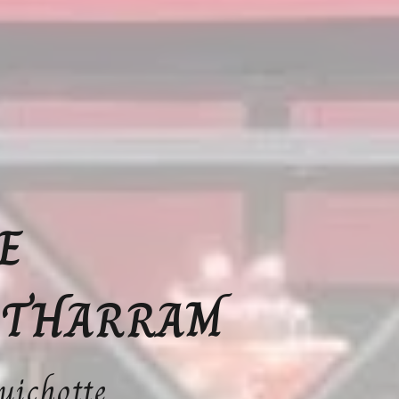
E
ÉTHARRAM
uichotte