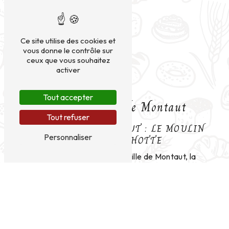
Ce site utilise des cookies et
vous donne le contrôle sur
ceux que vous souhaitez
activer
Tout accepter
Pâtisserie près de Montaut
Tout refuser
PÂTISSERIE À MONTAUT : LE MOULIN
Personnaliser
DE DON QUICHOTTE
Située dans la charmante ville de Montaut, la
pâtisserie Le Moulin de Don Quichotte est une
adresse incontournable pour tous les amateurs de
douceurs et de gourmandises. Spécialisée dans la
confection de délices sucrés, cette pâtisserie
familiale s'est imposée comme une référence en