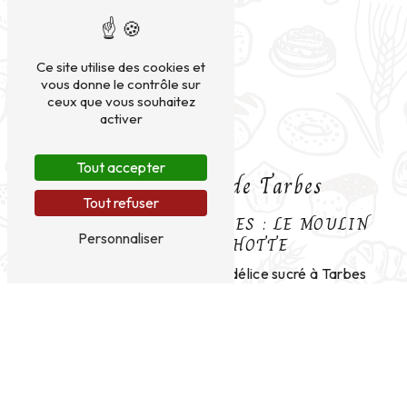
Ce site utilise des cookies et
vous donne le contrôle sur
ceux que vous souhaitez
activer
Tout accepter
Pâtisserie près de Tarbes
Tout refuser
LA PÂTISSERIE À TARBES : LE MOULIN
Personnaliser
DE DON QUICHOTTE
À la recherche d'un véritable délice sucré à Tarbes
? Ne cherchez pas plus loin que Le Moulin de Don
Quichotte. Situé à Lourdes, cet établissement
emblématique propose une sélection exquise de
pâtisseries artisanales qui raviront vos papilles.
Que vous soyez un amateur de gâteaux, de tartes