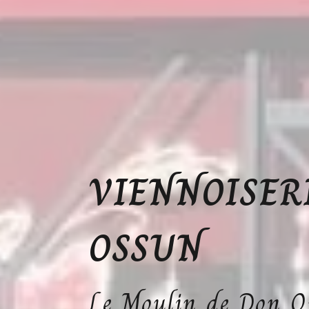
VIENNOISERI
OSSUN
Le Moulin de Don Q