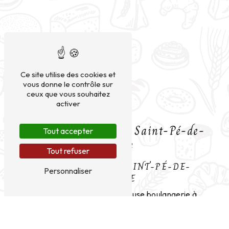
Ce site utilise des cookies et
vous donne le contrôle sur
ceux que vous souhaitez
activer
Boulangerie près de Saint-Pé-de-
Tout accepter
Bigorre
Tout refuser
BOULANGERIE À SAINT-PÉ-DE-
Personnaliser
BIGORRE
À la recherche d'une délicieuse boulangerie à
Saint-Pé-de-Bigorre qui saura satisfaire vos
papilles et éveiller vos sens ? Ne cherchez pas plus