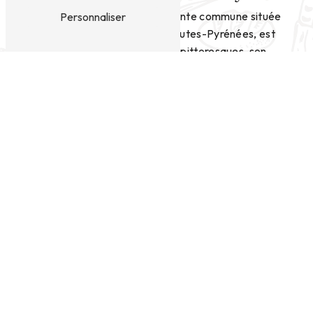
Saint-Pé-de-Bigorre, charmante commune située
Personnaliser
dans le département des Hautes-Pyrénées, est
connue pour ses paysages pittoresques, son
patrimoine culturel riche et désormais, pour ses
délicieux sandwiches proposés par l'entreprise Le
Moulin de Don Quichotte.
Un lieu incontournable pour les amateurs de
bonne cuisine
Le Moulin de Don Quichotte, situé à Lourdes, à
proximité de Saint-Pé-de-Bigorre, est l'adresse à
retenir pour les gourmets en quête de saveurs
authentiques. La variété de sandwiches proposée
saura satisfaire toutes les envies, que vous soyez
plutôt classique avec un sandwich jambon-fromage
ou à la recherche d'une création plus originale et
gourmande.