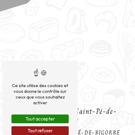
Ce site utilise des cookies et
vous donne le contrôle sur
ceux que vous souhaitez
activer
Sandwich près de Saint-Pé-de-
Bigorre
Tout accepter
Tout refuser
SANDWICH À SAINT-PÉ-DE-BIGORRE