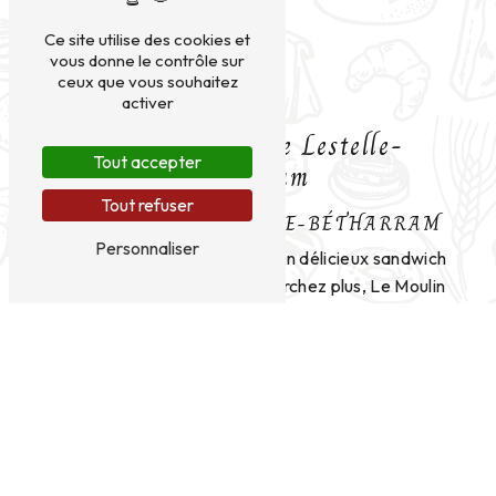
Ce site utilise des cookies et
vous donne le contrôle sur
ceux que vous souhaitez
activer
Sandwich près de Lestelle-
Tout accepter
Bétharram
Tout refuser
SANDWICH À LESTELLE-BÉTHARRAM
Personnaliser
Si vous êtes à la recherche d'un délicieux sandwich
à Lestelle-Bétharram, ne cherchez plus, Le Moulin
de Don Quichotte est l'endroit qu'il vous faut. Situé
à une adresse très facile d'accès à Lourdes, cet
établissement est réputé pour ses sandwiches
savoureux, préparés avec des ingrédients frais et
de qualité.
Une variété de choix pour tous les goûts