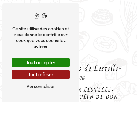
Ce site utilise des cookies et
vous donne le contrôle sur
ceux que vous souhaitez
activer
Tout accepter
Boulangerie Bio près de Lestelle-
Bétharram
Tout refuser
Personnaliser
BOULANGERIE BIO À LESTELLE-
BÉTHARRAM : LE MOULIN DE DON
QUICHOTTE
Située dans la charmante ville de Lestelle-
Bétharram, la boulangerie bio Le Moulin de Don
Quichotte est une adresse incontournable pour les
amateurs de produits bio et de qualité. Spécialisée